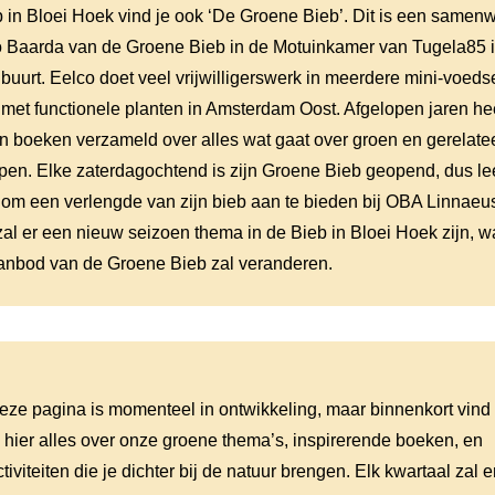
b in Bloei Hoek vind je ook ‘De Groene Bieb’. Dit is een samen
 Baarda van de Groene Bieb in de Motuinkamer van Tugela85 
buurt. Eelco doet veel vrijwilligerswerk in meerdere mini-voed
 met functionele planten in Amsterdam Oost. Afgelopen jaren hee
 boeken verzameld over alles wat gaat over groen en gerelate
en. Elke zaterdagochtend is zijn Groene Bieb geopend, dus le
om een verlengde van zijn bieb aan te bieden bij OBA Linnaeus
zal er een nieuw seizoen thema in de Bieb in Bloei Hoek zijn,
anbod van de Groene Bieb zal veranderen.
eze pagina is momenteel in ontwikkeling, maar binnenkort vind
e hier alles over onze groene thema’s, inspirerende boeken, en
ctiviteiten die je dichter bij de natuur brengen. Elk kwartaal zal e