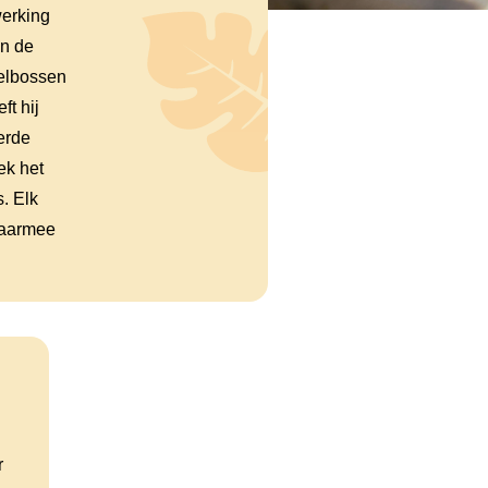
werking
in de
selbossen
ft hij
erde
ek het
. Elk
 waarmee
r