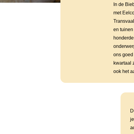
In de Bie
met Eelco
Transvaal
en tuinen
honderden
onderwerp
ons goed 
kwartaal 
ook het a
D
j
a